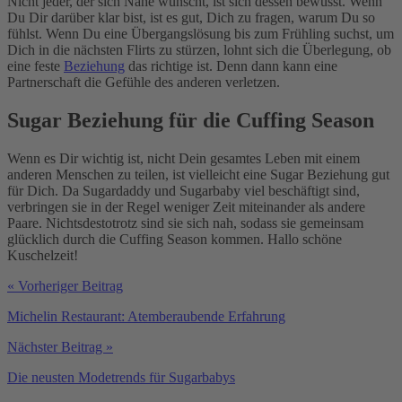
Nicht jeder, der sich Nähe wünscht, ist sich dessen bewusst. Wenn
Du Dir darüber klar bist, ist es gut, Dich zu fragen, warum Du so
fühlst. Wenn Du eine Übergangslösung bis zum Frühling suchst, um
Dich in die nächsten Flirts zu stürzen, lohnt sich die Überlegung, ob
eine feste
Beziehung
das richtige ist. Denn dann kann eine
Partnerschaft die Gefühle des anderen verletzen.
Sugar Beziehung für die Cuffing Season
Wenn es Dir wichtig ist, nicht Dein gesamtes Leben mit einem
anderen Menschen zu teilen, ist vielleicht eine Sugar Beziehung gut
für Dich. Da Sugardaddy und Sugarbaby viel beschäftigt sind,
verbringen sie in der Regel weniger Zeit miteinander als andere
Paare. Nichtsdestotrotz sind sie sich nah, sodass sie gemeinsam
glücklich durch die Cuffing Season kommen. Hallo schöne
Kuschelzeit!
« Vorheriger Beitrag
Michelin Restaurant: Atemberaubende Erfahrung
Nächster Beitrag »
Die neusten Modetrends für Sugarbabys