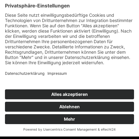
FAZIT: ALTER ZÄHLT WENIGER
ALS HALTUNG
Am Ende zählt nicht das Alter, sondern die innere Reife.
Einen älteren Mann zu daten kann dein Liebesleben
bereichern, weil er Dinge oft ruhiger, ehrlicher und klarer
sieht.
Das heißt nicht, dass jede Frau besser zu einem älteren
Partner passt. Aber wenn du Stabilität, Tiefe und
Authentizität suchst, kann diese Art von Beziehung genau
das Richtige für dich sein.
Und das Schöne daran? Du entscheidest, was für dich
funktioniert – nicht die Zahl auf dem Ausweis.
FAQ: HÄUFIGE FRAGEN ZUM