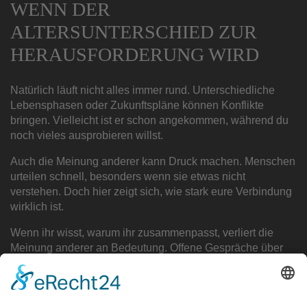
WENN DER
ALTERSUNTERSCHIED ZUR
HERAUSFORDERUNG WIRD
Natürlich läuft nicht alles immer rund. Unterschiedliche
Lebensphasen oder Zukunftspläne können Konflikte
bringen. Vielleicht ist er schon angekommen, während du
noch vieles ausprobieren willst.
Auch die Meinung anderer kann Druck machen. Menschen
urteilen schnell, besonders wenn sie etwas nicht
verstehen. Doch hier zeigt sich, wie stark eure Verbindung
wirklich ist.
Wenn ihr wisst, warum ihr zusammenpasst, verliert die
Meinung anderer an Bedeutung. Offene Gespräche über
Erwartungen, Grenzen und Werte sind der Schlüssel. Eine
gesunde Beziehung lebt nicht von Perfektion, sondern von
Respekt und Kommunikation.