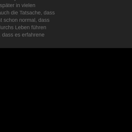
später in vielen
auch die Tatsache, dass
st schon normal, dass
 durchs Leben führen
, dass es erfahrene
N KANN?
inen besseren
y kann ihr dank seiner
und Menschen allgemein
emeinsame Auftritt auf
en mit einem hohen