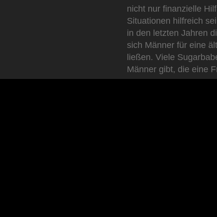
nicht nur finanzielle Hi
Situationen hilfreich 
in den letzten Jahren 
sich Männer für eine ä
ließen. Viele Sugarbab
Männer gibt, die eine 
Ein Sugardaddy mag ju
WIE EIN SUG
Mit einem reichen Sug
Lebensstandard erreich
langjährigen Erfahrun
geben. Beliebt sind au
dem Roten Teppich bei 