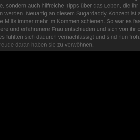
lfe, sondern auch hilfreiche Tipps über das Leben, die ihr 
sein werden. Neuartig an diesem Sugardaddy-Konzept ist 
die Milfs immer mehr im Kommen schienen. So war es fa
ltere und erfahrenere Frau entschieden und sich von ihr
es fühlten sich dadurch vernachlässigt und sind nun froh
Freude daran haben sie zu verwöhnen.
nge und sexy Studentinnen
ARDADDY DAS LEBEN BEREICHER
ardaddy
an ihrer Seite, kann das Sugarbabe nicht nur e
en, sondern auch menschlich profitieren. Der Sugardadd
g praktische Hilfe beim Umgang mit Geschäftspartnern 
ch Besuche von Theaterstücken und Musicals oder der g
einer Wohltätigkeitsgala oder ähnlichen Veranstaltung