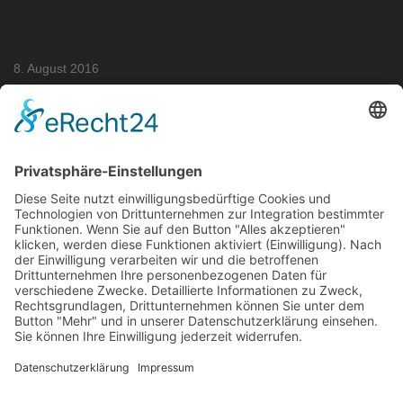
8. August 2016
SUGARDADDY MIT STIL
Sugardaddy Style
« Vorheriger Beitrag
Nächster Beitrag »
Sugardaddy mit Stil
Sugardaddy mit Stil