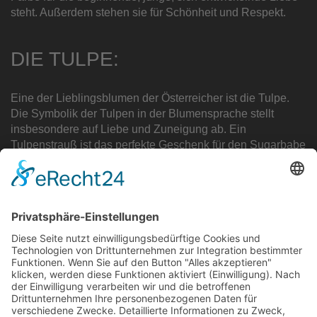
steht. Außerdem stehen sie für Schönheit und Respekt.
DIE TULPE:
Eine der Lieblingsblumen der Österreicher ist die Tulpe.
Die Symbolik der Tulpen in der Blumensprache stellt
insbesondere auf Liebe und Zuneigung ab. Ein
Tulpenstrauß ist das perfekte Geschenk für den
Sugarbabe
zu Geburtstagen oder Valentinstag.
DIE ORCHIDEE:
Auch Orchideen werden gerne verschenkt. Sie
symbolisiert Sehnsucht, Leidenschaft, Fruchtbarkeit,
Schönheit und Reichtum. Sie ist die perfekte Blume um
„Du bist traumhaft schön“ zu sagen.