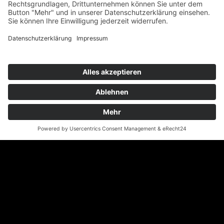
DIE NELKE:
Auch die Nelke zählt zu den beliebtesten Schnittblumen
in Österreich. Rote Nelke steht für starke Leidenschaft,
weiße für ewige Treue und rosa für innige Liebe. Aus
diesem Grund eignen sie sich am besten, in vielen
Anlässen wie Valentinstag, Geburtstag oder zur ersten
Verabredung zu schenken.
Nichts ist schöner, als die Freude über ein
unerwartetes Blumengeschenk von dem
Sugardaddy
.
Dies schätzen die Sugarbabes sehr. Und eines solltest
du nicht vergessen, die Bedeutung von Blumenarten
ist wichtig, aber noch wichtiger ist die Geste ansich!