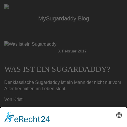
BLOG.MYSUGARDADDY.AT
MySugardaddy Blog
3. Februar 2017
WAS IST EIN SUGARDADDY?
Der klassische Sugardaddy ist ein Mann der nicht nur vom
Alter her mitten im Leben steht.
Von Kristi
Weiterlesen …